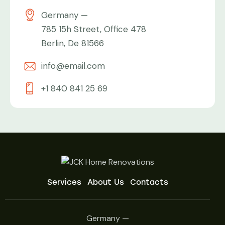
Germany —
785 15h Street, Office 478
Berlin, De 81566
info@email.com
+1 840 841 25 69
Services
About Us
Contacts
Germany —